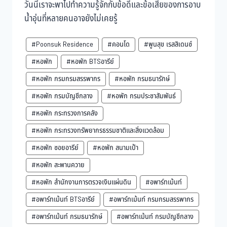
วันนี้เราจะพาไปทำความรู้จักกับข้อดีและข้อเสียของการอาบ
น้ำอุ่นที่หลายคนอาจยังไม่เคยรู้
#Poonsuk Residence
#คอนโด
#พูนสุข เรสสิเดนซ์
#หอพัก
#หอพัก BTSอารีย์
#หอพัก กรมกรมสรรพากร
#หอพัก กรมธนารักษ์
#หอพัก กรมบัญชีกลาง
#หอพัก กรมประชาสัมพันธ์
#หอพัก กระทรวงการคลัง
#หอพัก กระทรวงทรัพยากรธรรมชาติและสิ่งแวดล้อม
#หอพัก ซอยอารีย์
#หอพัก สนามเป้า
#หอพัก สะพานควาย
#หอพัก สำนักงานการตรวจเงินแผ่นดิน
#อพาร์ทเม้นท์
#อพาร์ทเม้นท์ BTSอารีย์
#อพาร์ทเม้นท์ กรมกรมสรรพากร
#อพาร์ทเม้นท์ กรมธนารักษ์
#อพาร์ทเม้นท์ กรมบัญชีกลาง