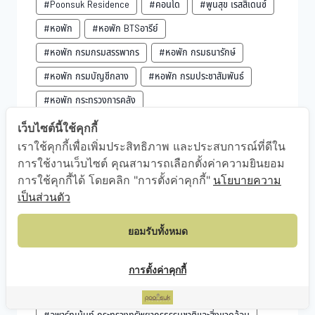
#Poonsuk Residence
#คอนโด
#พูนสุข เรสสิเดนซ์
#หอพัก
#หอพัก BTSอารีย์
#หอพัก กรมกรมสรรพากร
#หอพัก กรมธนารักษ์
#หอพัก กรมบัญชีกลาง
#หอพัก กรมประชาสัมพันธ์
#หอพัก กระทรวงการคลัง
#หอพัก กระทรวงทรัพยากรธรรมชาติและสิ่งแวดล้อม
เว็บไซต์นี้ใช้คุกกี้
เราใช้คุกกี้เพื่อเพิ่มประสิทธิภาพ และประสบการณ์ที่ดีใน
#หอพัก ซอยอารีย์
#หอพัก สนามเป้า
การใช้งานเว็บไซต์ คุณสามารถเลือกตั้งค่าความยินยอม
#หอพัก สะพานควาย
การใช้คุกกี้ได้ โดยคลิก "การตั้งค่าคุกกี้"
นโยบายความ
#หอพัก สำนักงานการตรวจเงินแผ่นดิน
#อพาร์ทเม้นท์
เป็นส่วนตัว
#อพาร์ทเม้นท์ BTSอารีย์
#อพาร์ทเม้นท์ กรมกรมสรรพากร
ยอมรับทั้งหมด
#อพาร์ทเม้นท์ กรมธนารักษ์
#อพาร์ทเม้นท์ กรมบัญชีกลาง
#อพาร์ทเม้นท์ กรมประชาสัมพันธ์
การตั้งค่าคุกกี้
#อพาร์ทเม้นท์ กระทรวงการคลัง