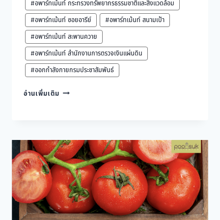
#อพาร์ทเม้นท์ กระทรวงทรัพยากรธรรมชาติและสิ่งแวดล้อม
#อพาร์ทเม้นท์ ซอยอารีย์
#อพาร์ทเม้นท์ สนามเป้า
#อพาร์ทเม้นท์ สะพานควาย
#อพาร์ทเม้นท์ สำนักงานการตรวจเงินแผ่นดิน
#ออกกำลังกายกรมประชาสัมพันธ์
จัด
อ่านเพิ่มเติม
ห้อง
นอน
แบบ
ไหน
เฮง
เสริม
โชค
ลาภ
สุขภาพ
แข็ง
แรง