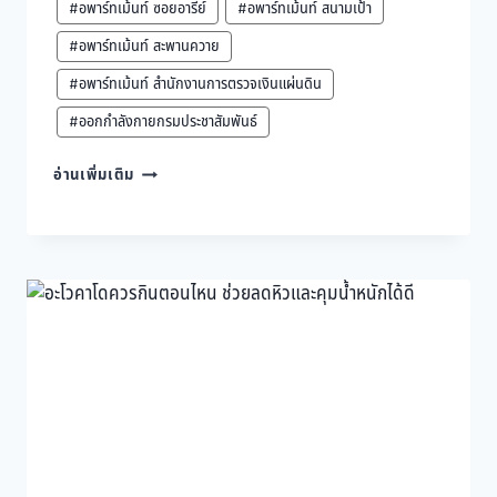
#อพาร์ทเม้นท์ ซอยอารีย์
#อพาร์ทเม้นท์ สนามเป้า
#อพาร์ทเม้นท์ สะพานควาย
#อพาร์ทเม้นท์ สำนักงานการตรวจเงินแผ่นดิน
#ออกกำลังกายกรมประชาสัมพันธ์
อากาศ
อ่านเพิ่มเติม
ร้อน
ข้าว
บูด
ง่าย
เก็บ
ข้าว
สุก
ยัง
ไง
ไม่
ให้
เสีย
ไว
ปลอดภัย