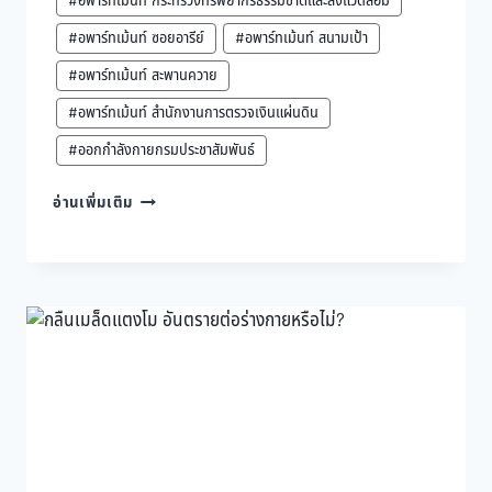
#อพาร์ทเม้นท์ กระทรวงทรัพยากรธรรมชาติและสิ่งแวดล้อม
#อพาร์ทเม้นท์ ซอยอารีย์
#อพาร์ทเม้นท์ สนามเป้า
#อพาร์ทเม้นท์ สะพานควาย
#อพาร์ทเม้นท์ สำนักงานการตรวจเงินแผ่นดิน
#ออกกำลังกายกรมประชาสัมพันธ์
มะเขือ
อ่านเพิ่มเติม
เทศ
สด
VS
สุก
กิน
แบบ
ไหน
ได้
ประโยชน์
ครบ?