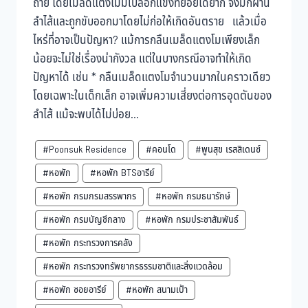
ถ่าย โดยเมล็ดแตงโมมีเปลือกแข็งที่ย่อยได้ยาก จึงมักผ่าน
ลำไส้และถูกขับออกมาโดยไม่ก่อให้เกิดอันตราย แล้วเมื่อ
ไหร่ที่อาจเป็นปัญหา? แม้การกลืนเมล็ดแตงโมเพียงเล็ก
น้อยจะไม่ใช่เรื่องน่ากังวล แต่ในบางกรณีอาจทำให้เกิด
ปัญหาได้ เช่น * กลืนเมล็ดแตงโมจำนวนมากในคราวเดียว
โดยเฉพาะในเด็กเล็ก อาจเพิ่มความเสี่ยงต่อการอุดตันของ
ลำไส้ แม้จะพบได้ไม่บ่อย...
#Poonsuk Residence
#คอนโด
#พูนสุข เรสสิเดนซ์
#หอพัก
#หอพัก BTSอารีย์
#หอพัก กรมกรมสรรพากร
#หอพัก กรมธนารักษ์
#หอพัก กรมบัญชีกลาง
#หอพัก กรมประชาสัมพันธ์
#หอพัก กระทรวงการคลัง
#หอพัก กระทรวงทรัพยากรธรรมชาติและสิ่งแวดล้อม
#หอพัก ซอยอารีย์
#หอพัก สนามเป้า