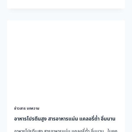
ผล
ไม้
กิน
เท่า
ไหร่
ถึง
จะ
พอดี?
ข่าวสาร บทความ
อาหารโปรตีนสูง สารอาหารแน่น แคลอรี่ต่ำ อิ่มนาน
อาหารโปรตีนสูง สารอาหารแน่น แคลอรี่ต่ำ อิ่มนาน ในยุค