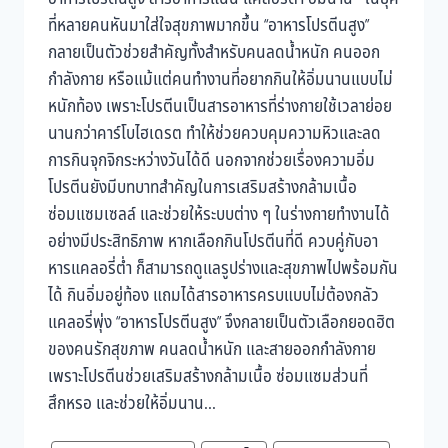
ที่หลายคนหันมาใส่ใจสุขภาพมากขึ้น “อาหารโปรตีนสูง”
กลายเป็นตัวช่วยสำคัญทั้งสำหรับคนลดน้ำหนัก คนออก
กำลังกาย หรือแม้แต่คนทำงานที่อยากกินให้อิ่มนานแบบไม่
หนักท้อง เพราะโปรตีนเป็นสารอาหารที่ร่างกายใช้เวลาย่อย
นานกว่าคาร์โบไฮเดรต ทำให้ช่วยควบคุมความหิวและลด
การกินจุกจิกระหว่างวันได้ดี นอกจากช่วยเรื่องความอิ่ม
โปรตีนยังมีบทบาทสำคัญในการเสริมสร้างกล้ามเนื้อ
ซ่อมแซมเซลล์ และช่วยให้ระบบต่าง ๆ ในร่างกายทำงานได้
อย่างมีประสิทธิภาพ หากเลือกกินโปรตีนที่ดี ควบคู่กับอา
หารแคลอรี่ต่ำ ก็สามารถดูแลรูปร่างและสุขภาพไปพร้อมกัน
ได้ กินอิ่มอยู่ท้อง แถมได้สารอาหารครบแบบไม่ต้องกลัว
แคลอรี่พุ่ง “อาหารโปรตีนสูง” จึงกลายเป็นตัวเลือกยอดฮิต
ของคนรักสุขภาพ คนลดน้ำหนัก และสายออกกำลังกาย
เพราะโปรตีนช่วยเสริมสร้างกล้ามเนื้อ ซ่อมแซมส่วนที่
สึกหรอ และช่วยให้อิ่มนาน...