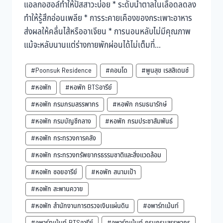
แอลกอฮอล์ทำให้ปัสสาวะบ่อย * ระดับน้ำตาลในเลือดลดลง
ทำให้รู้สึกอ่อนเพลีย * การระคายเคืองของกระเพาะอาหาร
ส่งผลให้คลื่นไส้หรืออาเจียน * การนอนหลับไม่มีคุณภาพ
แม้จะหลับนานแต่ร่างกายพักผ่อนได้ไม่เต็มที่...
#Poonsuk Residence
#คอนโด
#พูนสุข เรสสิเดนซ์
#หอพัก
#หอพัก BTSอารีย์
#หอพัก กรมกรมสรรพากร
#หอพัก กรมธนารักษ์
#หอพัก กรมบัญชีกลาง
#หอพัก กรมประชาสัมพันธ์
#หอพัก กระทรวงการคลัง
#หอพัก กระทรวงทรัพยากรธรรมชาติและสิ่งแวดล้อม
#หอพัก ซอยอารีย์
#หอพัก สนามเป้า
#หอพัก สะพานควาย
#หอพัก สำนักงานการตรวจเงินแผ่นดิน
#อพาร์ทเม้นท์
#อพาร์ทเม้นท์ BTSอารีย์
#อพาร์ทเม้นท์ กรมกรมสรรพากร