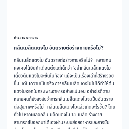
ข่าวสาร บทความ
กลืนเมล็ดแตงโม อันตรายต่อร่างกายหรือไม่?
กลืนเมล็ดแตงโม อันตรายต่อร่างกายหรือไม่? หลายคน
คงเคยได้ยินคำเตือนตั้งแต่เด็กว่า “อย่ากลืนเมล็ดแตงโม
เดี๋ยวต้นแตงโมจะขึ้นในท้อง” แม้จะเป็นเรื่องเล่าที่สร้างรอย
ยิ้ม แต่ในความเป็นจริง การกลืนเมล็ดแตงโมไม่ได้ทำให้ต้น
แตงโมงอกในกระเพาะอาหารอย่างแน่นอน อย่างไรก็ตาม
หลายคนก็ยังสงสัยว่าการกลืนเมล็ดแตงโมจะเป็นอันตราย
ต่อสุขภาพหรือไม่ กลืนเมล็ดแตงโมแล้วเกิดอะไรขึ้น? โดย
ทั่วไป หากเผลอกลืนเมล็ดแตงโม 1-2 เมล็ด ร่างกาย
สามารถขับออกมาได้เองผ่านระบบย่อยอาหารและการขับ