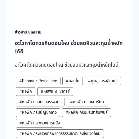
ทุก
มื้อ
ข่าวสาร บทความ
อะโวคาโดควรกินตอนไหน ช่วยลดหิวและคุมน้ำหนัก
ได้ดี
อะโวคาโดควรกินตอนไหน ช่วยลดหิวและคุมน้ำหนักได้ดี
#Poonsuk Residence
#คอนโด
#พูนสุข เรสสิเดนซ์
#หอพัก
#หอพัก BTSอารีย์
#หอพัก กรมกรมสรรพากร
#หอพัก กรมธนารักษ์
#หอพัก กรมบัญชีกลาง
#หอพัก กรมประชาสัมพันธ์
#หอพัก กระทรวงการคลัง
#หอพัก กระทรวงทรัพยากรธรรมชาติและสิ่งแวดล้อม