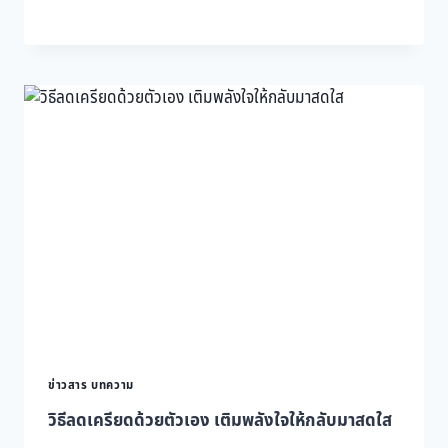
โว
คา
โด
ควร
กิน
ตอน
ไหน
ช่วย
ลด
หิว
และ
คุม
น้ำ
หนัก
ได้
ดี
ข่าวสาร บทความ
วิธีลดเครียดด้วยตัวเอง เติมพลังใจให้กลับมาสดใส