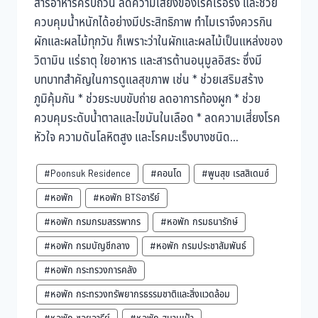
สารอาหารครบถ้วน ลดความเสี่ยงของโรคเรื้อรัง และช่วย
ควบคุมน้ำหนักได้อย่างมีประสิทธิภาพ ทำไมเราจึงควรกิน
ผักและผลไม้ทุกวัน ก็เพราะว่าในผักและผลไม้เป็นแหล่งของ
วิตามิน แร่ธาตุ ใยอาหาร และสารต้านอนุมูลอิสระ ซึ่งมี
บทบาทสำคัญในการดูแลสุขภาพ เช่น * ช่วยเสริมสร้าง
ภูมิคุ้มกัน * ช่วยระบบขับถ่าย ลดอาการท้องผูก * ช่วย
ควบคุมระดับน้ำตาลและไขมันในเลือด * ลดความเสี่ยงโรค
หัวใจ ความดันโลหิตสูง และโรคมะเร็งบางชนิด...
#Poonsuk Residence
#คอนโด
#พูนสุข เรสสิเดนซ์
#หอพัก
#หอพัก BTSอารีย์
#หอพัก กรมกรมสรรพากร
#หอพัก กรมธนารักษ์
#หอพัก กรมบัญชีกลาง
#หอพัก กรมประชาสัมพันธ์
#หอพัก กระทรวงการคลัง
#หอพัก กระทรวงทรัพยากรธรรมชาติและสิ่งแวดล้อม