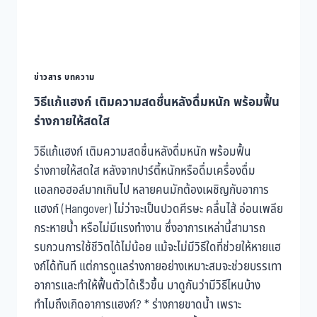
ข่าวสาร บทความ
วิธีแก้แฮงก์ เติมความสดชื่นหลังดื่มหนัก พร้อมฟื้น
ร่างกายให้สดใส
วิธีแก้แฮงก์ เติมความสดชื่นหลังดื่มหนัก พร้อมฟื้น
ร่างกายให้สดใส หลังจากปาร์ตี้หนักหรือดื่มเครื่องดื่ม
แอลกอฮอล์มากเกินไป หลายคนมักต้องเผชิญกับอาการ
แฮงก์ (Hangover) ไม่ว่าจะเป็นปวดศีรษะ คลื่นไส้ อ่อนเพลีย
กระหายน้ำ หรือไม่มีแรงทำงาน ซึ่งอาการเหล่านี้สามารถ
รบกวนการใช้ชีวิตได้ไม่น้อย แม้จะไม่มีวิธีใดที่ช่วยให้หายแฮ
งก์ได้ทันที แต่การดูแลร่างกายอย่างเหมาะสมจะช่วยบรรเทา
อาการและทำให้ฟื้นตัวได้เร็วขึ้น มาดูกันว่ามีวิธีไหนบ้าง
ทำไมถึงเกิดอาการแฮงก์? * ร่างกายขาดน้ำ เพราะ