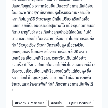
ปลอดภัยทุกมื้อ อากาศร้อนชื้นเป็นช่วงที่อาหารเสียได้ง่าย
โดยเฉพาะ “ข้าวสุก” ที่หลายคนหุงไว้รับประทานหลายมื้อ
หากเก็บไม่ถูกวิธี ข้าวอาจบูด มีกลิ่นเปรี้ยว หรือเกิดเชื้อ
แบคทีเรียที่เป็นอันตรายต่อสุขภาพได้ แม้จะดูปกติภายนอก
ก็ตาม มาดูกันว่า ควรเก็บข้าวสุกอย่างไรให้สดใหม่ กินได้
นาน และปลอดภัยในช่วงอากาศร้อน ทำไมอากาศร้อนถึง
ทำให้ข้าวบูดเร็ว? ข้าวสุกมีความชื้นสูง เมื่อวางไว้ใน
อุณหภูมิห้อง โดยเฉพาะช่วงอากาศร้อนกว่า 30 องศา
เซลเซียส เชื้อแบคทีเรียสามารถเจริญเติบโตได้อย่าง
รวดเร็ว ทำให้ข้าวเสียภายในเวลาไม่กี่ชั่วโมง นอกจากนี้ข้าว
ยังอาจปนเปื้อนเชื้อแบคทีเรียบางชนิดตั้งแต่ก่อนหุง ซึ่ง
หากปล่อยไว้ในอุณหภูมิห้องนานเกินไป เชื้อสามารถเพิ่ม
จำนวนและสร้างสารพิษที่ทำให้เกิดอาการอาหารเป็นพิษได้
6...
#Poonsuk Residence
#คอนโด
#พูนสุข เรสสิเดนซ์