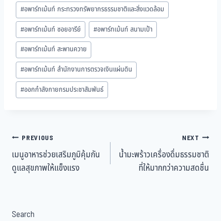
#
อพาร์ทเม้นท์ กระทรวงทรัพยากรธรรมชาติและสิ่งแวดล้อม
#
อพาร์ทเม้นท์ ซอยอารีย์
#
อพาร์ทเม้นท์ สนามเป้า
#
อพาร์ทเม้นท์ สะพานควาย
#
อพาร์ทเม้นท์ สำนักงานการตรวจเงินแผ่นดิน
#
ออกกำลังกายกรมประชาสัมพันธ์
Post
PREVIOUS
NEXT
เมนูอาหารช่วยเสริมภูมิคุ้มกัน
น้ำมะพร้าวเครื่องดื่มธรรมชาติ
navigation
ดูแลสุขภาพให้แข็งแรง
ที่ให้มากกว่าความสดชื่น
Search