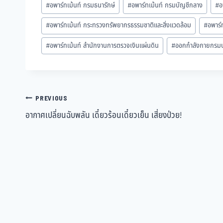
#
อพาร์ทเม้นท์ กรมธนารักษ์
#
อพาร์ทเม้นท์ กรมบัญชีกลาง
#
อ
#
อพาร์ทเม้นท์ กระทรวงทรัพยากรธรรมชาติและสิ่งแวดล้อม
#
อพาร์
#
อพาร์ทเม้นท์ สำนักงานการตรวจเงินแผ่นดิน
#
ออกกำลังกายกรมปร
PREVIOUS
อากาศเปลี่ยนฉับพลัน เดี๋ยวร้อนเดี๋ยวเย็น เสี่ยงป่วย!