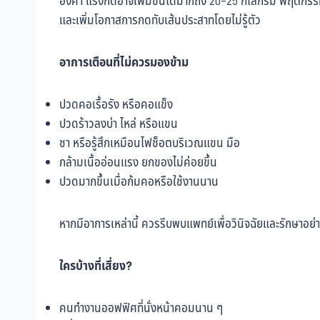
องศา แรงกดอาจเพิ่มขึ้นได้มากถึง 20–25 กิโลกรัม พฤติกรรมน
และเพิ่มโอกาสการกดทับเส้นประสาทโดยไม่รู้ตัว
อาการเตือนที่ไม่ควรมองข้าม
ปวดคอเรื้อรัง หรือคอแข็ง
ปวดร้าวลงบ่า ไหล่ หรือแขน
ชา หรือรู้สึกเหมือนไฟช็อตบริเวณแขน มือ
กล้ามเนื้ออ่อนแรง ยกของไม่ค่อยขึ้น
ปวดมากขึ้นเมื่อก้มคอหรือใช้งานนาน
หากมีอาการเหล่านี้ ควรรีบพบแพทย์เพื่อวินิจฉัยและรักษาอย
ใครบ้างที่เสี่ยง?
คนทำงานออฟฟิศที่นั่งหน้าคอมนาน ๆ