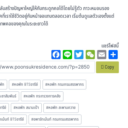
ลับสร้างปัญหาใหญ่ให้กับกระดูกคอได้โดยไม่รู้ตัว ภาวะหมอนรอง
ที่เราใช้ชีวิตอยู่กับหน้าจอแทบตลอดเวลา เริ่มต้นดูแลตัวเองตั้งแต่
สุขภาพคอของคุณในระยะยาวได้
แชร์โฟสนี้
Fa
Li
T
W
E
Sh
ce
ne
wi
eC
m
ar
Copy
bo
tt
ha
ail
e
ok
er
t
พัก
#
หอพัก BTSอารีย์
#
หอพัก กรมกรมสรรพากร
ชาสัมพันธ์
#
หอพัก กระทรวงการคลัง
รีย์
#
หอพัก สนามเป้า
#
หอพัก สะพานควาย
ทเม้นท์ BTSอารีย์
#
อพาร์ทเม้นท์ กรมกรมสรรพากร