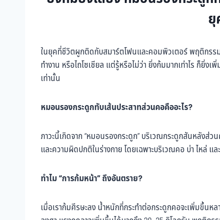
ย
ในยุคที่ชีวิตผูกติดกับสมาร์ตโฟนและคอมพิวเตอร์ พฤติกร
ทำงาน หรือไถโซเชียล แต่รู้หรือไม่ว่า ยิ่งก้มมากเท่าไร ก็ยิ
เท่านั้น
หมอนรองกระดูกทับเส้นประสาทส่วนคอคืออะไร?
ภาวะนี้เกิดจาก “หมอนรองกระดูก” บริเวณกระดูกสันหลังส่วน
และความผิดปกติในร่างกาย โดยเฉพาะบริเวณคอ บ่า ไหล่ แ
ทำไม “การก้มหน้า” ถึงอันตราย?
เมื่อเราก้มศีรษะลง น้ำหนักที่กระทำต่อกระดูกคอจะเพิ่มขึ้น