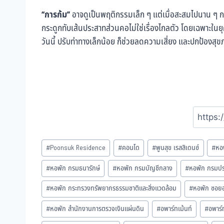
“การก้ม”
อาจดูเป็นพฤติกรรมเล็ก ๆ แต่เมื่อสะสมไปนาน ๆ ก
กระดูกทับเส้นประสาทส่วนคอไม่ใช่เรื่องไกลตัว โดยเฉพาะในยุค
วันนี้ ปรับท่าทางเล็กน้อย ก็ช่วยลดความเสี่ยง และปกป้อง
#
Poonsuk Residence
#
คอนโด
#
พูนสุข เรสสิเดนซ์
#
หอ
#
หอพัก กรมธนารักษ์
#
หอพัก กรมบัญชีกลาง
#
หอพัก กรมประ
#
หอพัก กระทรวงทรัพยากรธรรมชาติและสิ่งแวดล้อม
#
หอพัก ซอยอา
#
หอพัก สำนักงานการตรวจเงินแผ่นดิน
#
อพาร์ทเม้นท์
#
อพาร์