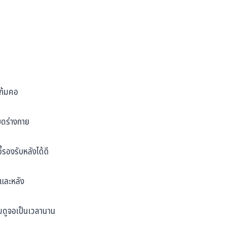
รก้มคอ
ยดร่างกาย
้รองรับหลังได้ดี
และหลัง
้มดูจอเป็นเวลานาน