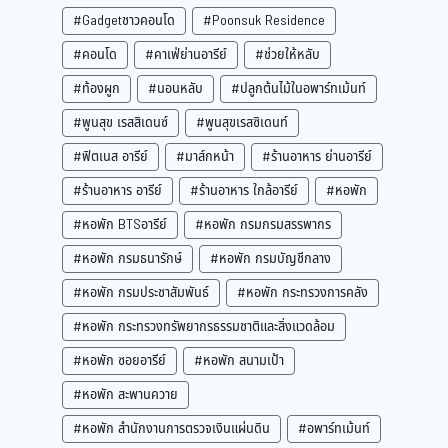
#Gadgetชาวคอนโด
#Poonsuk Residence
#คอนโด
#คาเฟ่ย่านอารีย์
#ช่วยให้หลับ
#ท้องผูก
#นอนหลับ
#ปลูกต้นไม้ในอพาร์ทเม้นท์
#พูนสุข เรสสิเดนซ์
#พูนสุขเรสซิเดนท์
#ฟิตเนส อารีย์
#มาส์กหน้า
#ร้านอาหาร ย่านอารีย์
#ร้านอาหาร อารีย์
#ร้านอาหาร ใกล้อารีย์
#หอพัก
#หอพัก BTSอารีย์
#หอพัก กรมกรมสรรพากร
#หอพัก กรมธนารักษ์
#หอพัก กรมบัญชีกลาง
#หอพัก กรมประชาสัมพันธ์
#หอพัก กระทรวงการคลัง
#หอพัก กระทรวงทรัพยากรธรรมชาติและสิ่งแวดล้อม
#หอพัก ซอยอารีย์
#หอพัก สนามเป้า
#หอพัก สะพานควาย
#หอพัก สำนักงานการตรวจเงินแผ่นดิน
#อพาร์ทเม้นท์