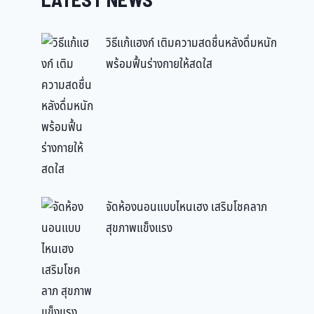
LATEST NEWS
วิธีแก้แฮงก์ เติมความสดชื่นหลังดื่มหนัก
พร้อมฟื้นร่างกายให้สดใส
จัดห้องนอนแบบไหนเฮง เสริมโชคลาภ
สุขภาพแข็งแรง