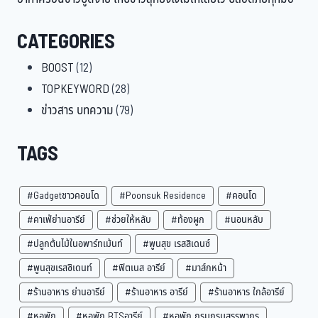
CATEGORIES
BOOST
(12)
TOPKEYWORD
(28)
ข่าวสาร บทความ
(79)
TAGS
#Gadgetชาวคอนโด
#Poonsuk Residence
#คอนโด
#คาเฟ่ย่านอารีย์
#ช่วยให้หลับ
#ท้องผูก
#นอนหลับ
#ปลูกต้นไม้ในอพาร์ทเม้นท์
#พูนสุข เรสสิเดนซ์
#พูนสุขเรสซิเดนท์
#ฟิตเนส อารีย์
#มาส์กหน้า
#ร้านอาหาร ย่านอารีย์
#ร้านอาหาร อารีย์
#ร้านอาหาร ใกล้อารีย์
#หอพัก
#หอพัก BTSอารีย์
#หอพัก กรมกรมสรรพากร