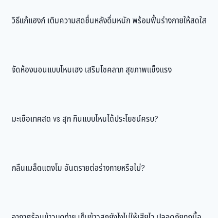
วิธีแก้แฮงก์ เติมความสดชื่นหลังดื่มหนัก พร้อมฟื้นร่างกายให้สดใส
จัดห้องนอนแบบไหนเฮง เสริมโชคลาภ สุขภาพแข็งแรง
มะเขือเทศสด vs สุก กินแบบไหนได้ประโยชน์ครบ?
กลืนเมล็ดแตงโม อันตรายต่อร่างกายหรือไม่?
อากาศร้อนข้าวบูดง่าย เก็บข้าวสุกยังไงไม่ให้เสียไว ปลอดภัยทุกมื้อ