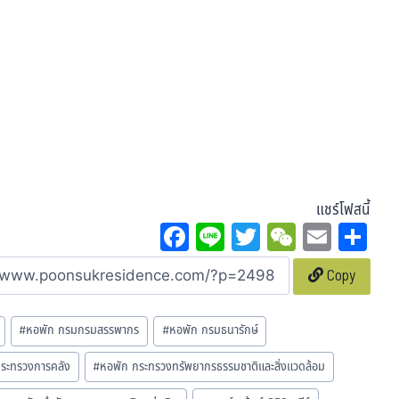
แชร์โฟสนี้
Fa
Li
T
W
E
Sh
ce
ne
wi
eC
m
ar
Copy
bo
tt
ha
ail
e
ok
er
t
#
หอพัก กรมกรมสรรพากร
#
หอพัก กรมธนารักษ์
กระทรวงการคลัง
#
หอพัก กระทรวงทรัพยากรธรรมชาติและสิ่งแวดล้อม