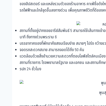
ของฮิปสเตอร์ และแหล่งรวมตัวของร้านอาหาร คาเฟ่ชื่อดังใหม่ๆ
รถไฟฟ้าและใกล้จุดขึ้นลงทางด่วน เพื่อคุณภาพชีวิตที่ดีของค
สถานที่ตั้งอยู่ปากซอยอารีย์สัมพันธ์ 5 สามารถใช้เส้นทางเข้
นาที ถึงทางด่วนพระราม 6
บรรยากาศของที่พักอาศัยสงบเรียบง่าย สบายๆ โปร่ง กว้างขวา
จอดรถสะดวกสบาย สามารถจอดได้ถึง 50 คัน
แวดล้อมด้วยสิ่งอำนวยความสะดวกที่ตอบไลฟ์สไตล์คนเมือง อาท
สถานที่ราชการ โรงพยาบาลรัฐบาล และเอกชน และสถานศึกษาที
รปภ 24 ชั่วโมง
พูนส