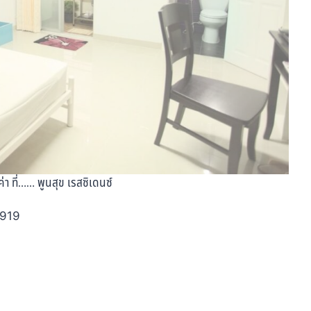
ค่า ที่…… พูนสุข เรสซิเดนซ์
8919