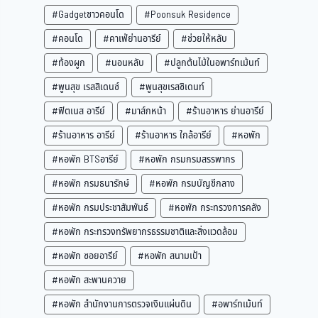
#Gadgetชาวคอนโด
#Poonsuk Residence
#คอนโด
#คาเฟ่ย่านอารีย์
#ช่วยให้หลับ
#ท้องผูก
#นอนหลับ
#ปลูกต้นไม้ในอพาร์ทเม้นท์
#พูนสุข เรสสิเดนซ์
#พูนสุขเรสซิเดนท์
#ฟิตเนส อารีย์
#มาส์กหน้า
#ร้านอาหาร ย่านอารีย์
#ร้านอาหาร อารีย์
#ร้านอาหาร ใกล้อารีย์
#หอพัก
#หอพัก BTSอารีย์
#หอพัก กรมกรมสรรพากร
#หอพัก กรมธนารักษ์
#หอพัก กรมบัญชีกลาง
#หอพัก กรมประชาสัมพันธ์
#หอพัก กระทรวงการคลัง
#หอพัก กระทรวงทรัพยากรธรรมชาติและสิ่งแวดล้อม
#หอพัก ซอยอารีย์
#หอพัก สนามเป้า
#หอพัก สะพานควาย
#หอพัก สำนักงานการตรวจเงินแผ่นดิน
#อพาร์ทเม้นท์