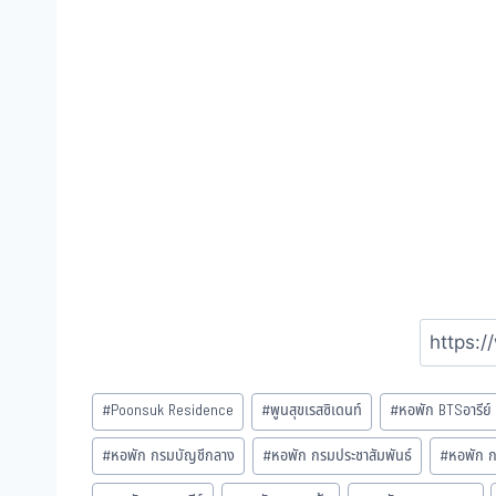
#
Poonsuk Residence
#
พูนสุขเรสซิเดนท์
#
หอพัก BTSอารีย์
#
หอพัก กรมบัญชีกลาง
#
หอพัก กรมประชาสัมพันธ์
#
หอพัก 