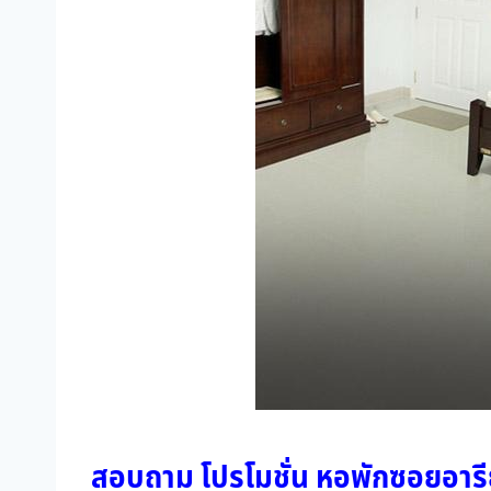
สอบถาม โปรโมชั่น หอพักซอยอารี