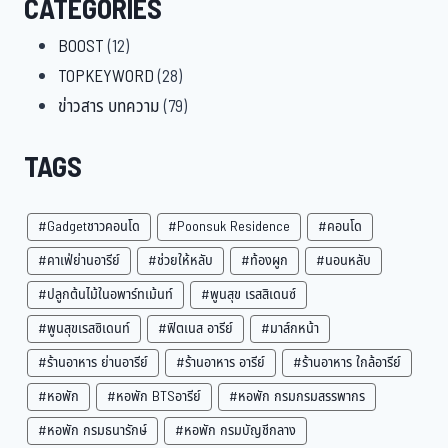
CATEGORIES
BOOST
(12)
TOPKEYWORD
(28)
ข่าวสาร บทความ
(79)
TAGS
#Gadgetชาวคอนโด
#Poonsuk Residence
#คอนโด
#คาเฟ่ย่านอารีย์
#ช่วยให้หลับ
#ท้องผูก
#นอนหลับ
#ปลูกต้นไม้ในอพาร์ทเม้นท์
#พูนสุข เรสสิเดนซ์
#พูนสุขเรสซิเดนท์
#ฟิตเนส อารีย์
#มาส์กหน้า
#ร้านอาหาร ย่านอารีย์
#ร้านอาหาร อารีย์
#ร้านอาหาร ใกล้อารีย์
#หอพัก
#หอพัก BTSอารีย์
#หอพัก กรมกรมสรรพากร
#หอพัก กรมธนารักษ์
#หอพัก กรมบัญชีกลาง