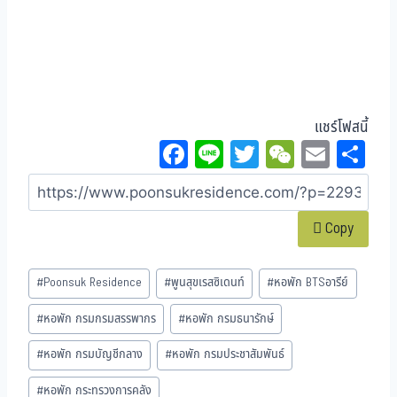
แชร์โฟสนี้
Fa
Li
T
W
E
Sh
ce
ne
wi
eC
m
ar
bo
tt
ha
ail
e
Copy
ok
er
t
#
Poonsuk Residence
#
พูนสุขเรสซิเดนท์
#
หอพัก BTSอารีย์
#
หอพัก กรมกรมสรรพากร
#
หอพัก กรมธนารักษ์
#
หอพัก กรมบัญชีกลาง
#
หอพัก กรมประชาสัมพันธ์
#
หอพัก กระทรวงการคลัง