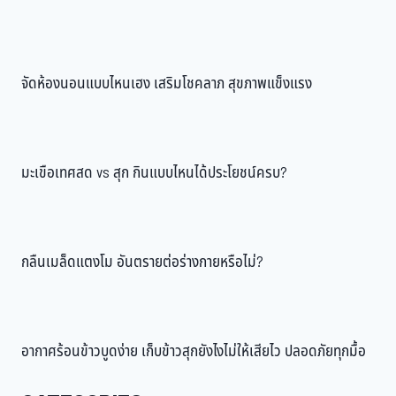
จัดห้องนอนแบบไหนเฮง เสริมโชคลาภ สุขภาพแข็งแรง
มะเขือเทศสด vs สุก กินแบบไหนได้ประโยชน์ครบ?
กลืนเมล็ดแตงโม อันตรายต่อร่างกายหรือไม่?
อากาศร้อนข้าวบูดง่าย เก็บข้าวสุกยังไงไม่ให้เสียไว ปลอดภัยทุกมื้อ