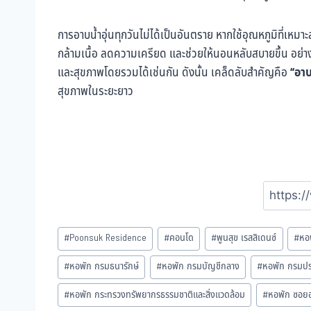
การอาบน้ำอุ่นทุกวันไม่ได้เป็นอันตราย หากใช้อุณหภูมิที่เ
กล้ามเนื้อ ลดความเครียด และช่วยให้นอนหลับสบายขึ้น อย่าง
และสุขภาพโดยรวมได้เช่นกัน ดังนั้น เคล็ดลับสำคัญคือ
“อาบ
สุขภาพในระยะยาว
Post
#
Poonsuk Residence
#
คอนโด
#
พูนสุข เรสสิเดนซ์
#
หอ
Tags:
#
หอพัก กรมธนารักษ์
#
หอพัก กรมบัญชีกลาง
#
หอพัก กรมประ
#
หอพัก กระทรวงทรัพยากรธรรมชาติและสิ่งแวดล้อม
#
หอพัก ซอยอา