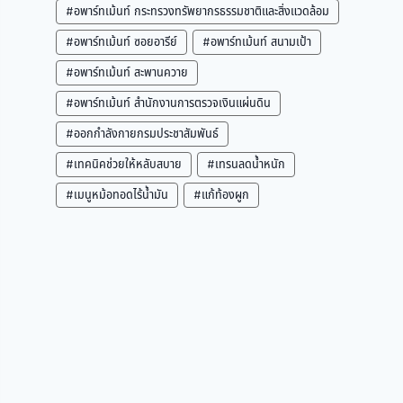
#อพาร์ทเม้นท์ กระทรวงทรัพยากรธรรมชาติและสิ่งแวดล้อม
#อพาร์ทเม้นท์ ซอยอารีย์
#อพาร์ทเม้นท์ สนามเป้า
#อพาร์ทเม้นท์ สะพานควาย
#อพาร์ทเม้นท์ สำนักงานการตรวจเงินแผ่นดิน
#ออกกำลังกายกรมประชาสัมพันธ์
#เทคนิคช่วยให้หลับสบาย
#เทรนลดน้ำหนัก
#เมนูหม้อทอดไร้น้ำมัน
#แก้ท้องผูก