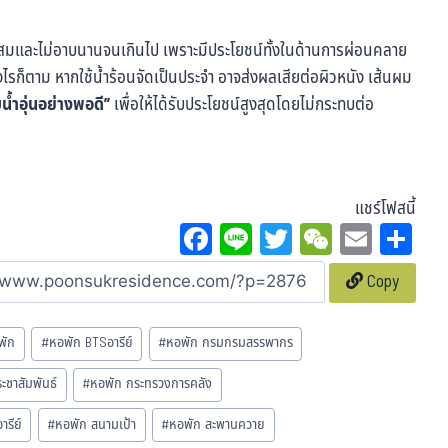
หมาะสมและไม่อาบนานจนเกินไป เพราะมีประโยชน์ทั้งในด้านการผ่อนคลาย
ไรก็ตาม หากใช้น้ำร้อนจัดเป็นประจำ อาจส่งผลเสียต่อผิวหนัง เส้นผม
น้ำอุ่นอย่างพอดี”
เพื่อให้ได้รับประโยชน์สูงสุดโดยไม่กระทบต่อ
แชร์โฟสนี้
Fa
Li
T
W
E
Sh
ce
ne
wi
eC
m
ar
Copy
bo
tt
ha
ail
e
ok
er
t
พัก
#
หอพัก BTSอารีย์
#
หอพัก กรมกรมสรรพากร
ชาสัมพันธ์
#
หอพัก กระทรวงการคลัง
รีย์
#
หอพัก สนามเป้า
#
หอพัก สะพานควาย