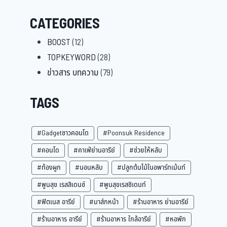
CATEGORIES
BOOST
(12)
TOPKEYWORD
(28)
ข่าวสาร บทความ
(79)
TAGS
#Gadgetชาวคอนโด
#Poonsuk Residence
#คอนโด
#คาเฟ่ย่านอารีย์
#ช่วยให้หลับ
#ท้องผูก
#นอนหลับ
#ปลูกต้นไม้ในอพาร์ทเม้นท์
#พูนสุข เรสสิเดนซ์
#พูนสุขเรสซิเดนท์
#ฟิตเนส อารีย์
#มาส์กหน้า
#ร้านอาหาร ย่านอารีย์
#ร้านอาหาร อารีย์
#ร้านอาหาร ใกล้อารีย์
#หอพัก