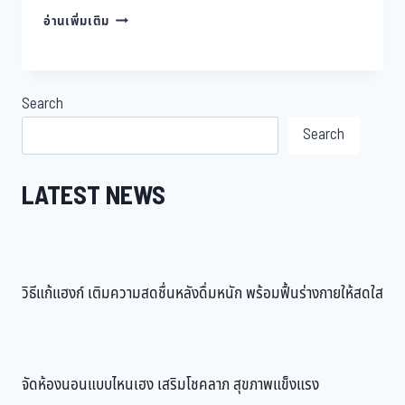
ส่อง
อ่านเพิ่มเติม
เทรน
ลด
น้ำ
หนัก
Search
กิน
แบบ
Search
ไหน
ไม่
LATEST NEWS
ให้
อ้วน
วิธีแก้แฮงก์ เติมความสดชื่นหลังดื่มหนัก พร้อมฟื้นร่างกายให้สดใส
จัดห้องนอนแบบไหนเฮง เสริมโชคลาภ สุขภาพแข็งแรง