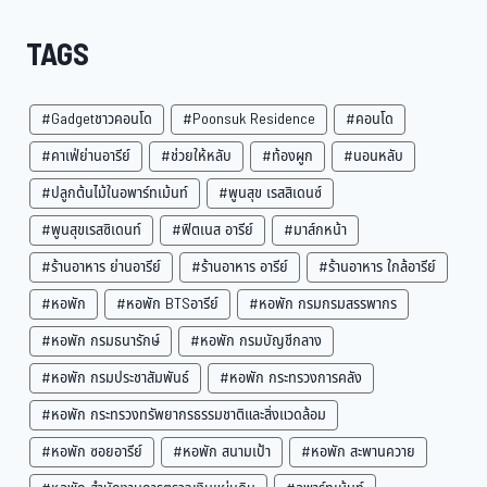
TAGS
#Gadgetชาวคอนโด
#Poonsuk Residence
#คอนโด
#คาเฟ่ย่านอารีย์
#ช่วยให้หลับ
#ท้องผูก
#นอนหลับ
#ปลูกต้นไม้ในอพาร์ทเม้นท์
#พูนสุข เรสสิเดนซ์
#พูนสุขเรสซิเดนท์
#ฟิตเนส อารีย์
#มาส์กหน้า
#ร้านอาหาร ย่านอารีย์
#ร้านอาหาร อารีย์
#ร้านอาหาร ใกล้อารีย์
#หอพัก
#หอพัก BTSอารีย์
#หอพัก กรมกรมสรรพากร
#หอพัก กรมธนารักษ์
#หอพัก กรมบัญชีกลาง
#หอพัก กรมประชาสัมพันธ์
#หอพัก กระทรวงการคลัง
#หอพัก กระทรวงทรัพยากรธรรมชาติและสิ่งแวดล้อม
#หอพัก ซอยอารีย์
#หอพัก สนามเป้า
#หอพัก สะพานควาย